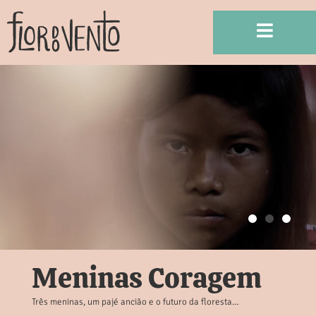
Meninas Coragem
Três meninas, um pajé ancião e o futuro da floresta…